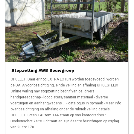
Stopzetting AWB Bouwgroep
OPGELET! Daar er nog EXTRA LOTEN worden toegevoegd, worden
de DATA voor bezichtiging, einde veiling en afhaling UITGESTELD!
Online veiling nav stopzetting bedrijf van oa. divers
handgereedschap - loodgieters/sanitair materiaal - diverse
voertuigen en aanhangwagens ... - catalogus in opmaak - Meer info
over bezichtiging en afhaling onder de rubriek veiling details.
OPGELET! Loten 141 tem 144 staan op ons kantooradres :
Hoebenschot 7a te Lichtaart en zijn daar te bezichtigen op vrijdag
van 9u tot 17u.