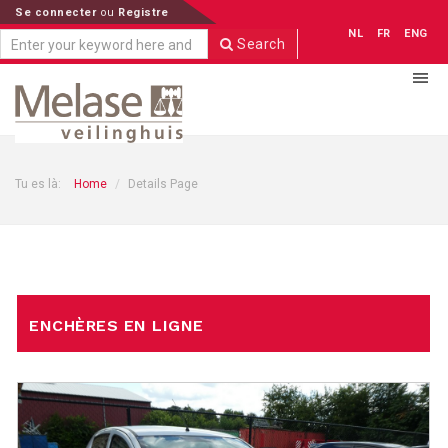
Se connecter
ou
Registre
NL
FR
ENG
Search
Tu es là:
Home
Details Page
ENCHÈRES EN LIGNE