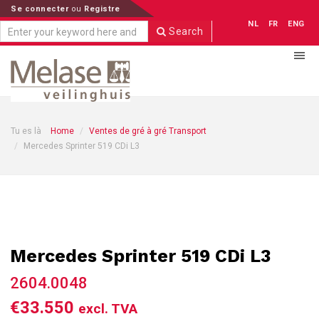
Se connecter
ou
Registre
NL
FR
ENG
Search
Tu es là
Home
Ventes de gré à gré Transport
Mercedes Sprinter 519 CDi L3
Mercedes Sprinter 519 CDi L3
2604.0048
€33.550
excl. TVA